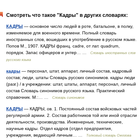
Смотреть что такое "Кадры" в других словарях:
КАДРЫ
— основное число людей в роте, батальоне, в полку,
изменяемое для военного времени. Полный словарь
иностранных слов, вошедших в употребление в русском языке.
Попов М., 1907. КАДРЫ франц. cadre, от лат. quadrum,
порядок. Запас офицеров и унтер… …
Словарь иностранных слов
русского языка
кадры
— персонал, штат, аппарат, личный состав, кадровый
состав; люди, штаты Словарь русских синонимов. кадры люди
(разг.) / в учреждении: штат, штаты, аппарат, персонал, личный
состав Словарь синонимов русского языка. Практический
справочник. М.:… …
Словарь синонимов
КАДРЫ
— КАДРЫ, ов. 1. Постоянный состав войсковых частей
регулярной армии. 2. Состав работников той или иной отрасли
деятельности, производства. Инженерные, технические,
научные кадры. Отдел кадров (отдел предприятия,
учреждения, ведающий личным… …
Толковый словарь Ожегова