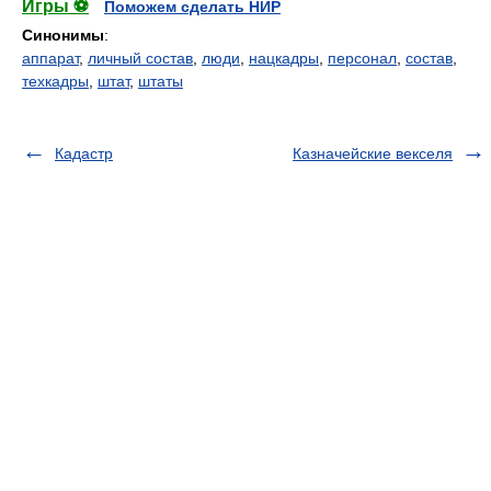
Игры ⚽
Поможем сделать НИР
Синонимы
:
аппарат
,
личный состав
,
люди
,
нацкадры
,
персонал
,
состав
,
техкадры
,
штат
,
штаты
Кадастр
Казначейские векселя